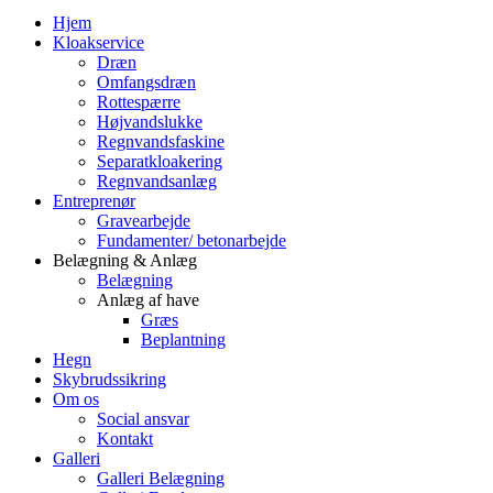
Hjem
Kloakservice
Dræn
Omfangsdræn
Rottespærre
Højvandslukke
Regnvandsfaskine
Separatkloakering
Regnvandsanlæg
Entreprenør
Gravearbejde
Fundamenter/ betonarbejde
Belægning & Anlæg
Belægning
Anlæg af have
Græs
Beplantning
Hegn
Skybrudssikring
Om os
Social ansvar
Kontakt
Galleri
Galleri Belægning