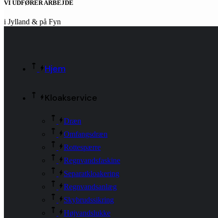
VI UDFØRER ARBEJDE
i Jylland & på Fyn
Hjem
Kloakservice
Dræn
Omfangsdræn
Rottespærre
Regnvandsfaskine
Separatkloakering
Regnvandsanlæg
Skybrudssikring
Højvandslukke