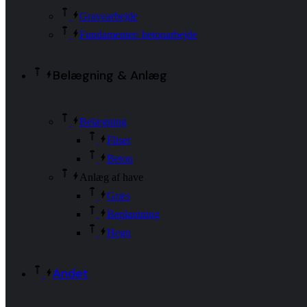
Gravearbejde
Fundamenter/ betonarbejde
Belægning & Anlæg
Belægning
Fliser
Beton
Anlæg af have
Græs
Beplantning
Hegn
Andet