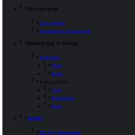
Entreprenør
Gravearbejde
Fundamenter/ betonarbejde
Belægning & Anlæg
Belægning
Fliser
Beton
Anlæg af have
Græs
Beplantning
Hegn
Andet
HB Thy Tømrerfirma