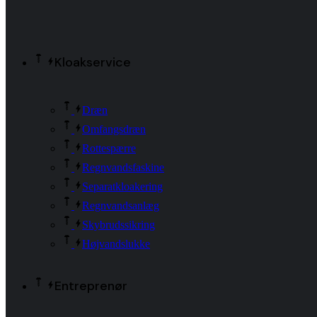
Kloakservice
Dræn
Omfangsdræn
Rottespærre
Regnvandsfaskine
Separatkloakering
Regnvandsanlæg
Skybrudssikring
Højvandslukke
Entreprenør