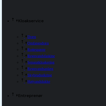
Kloakservice
Dræn
Omfangsdræn
Rottespærre
Regnvandsfaskine
Separatkloakering
Regnvandsanlæg
Skybrudssikring
Højvandslukke
Entreprenør