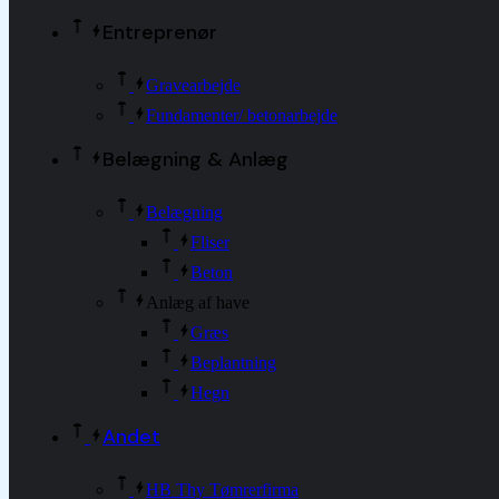
Entreprenør
Gravearbejde
Fundamenter/ betonarbejde
Belægning & Anlæg
Belægning
Fliser
Beton
Anlæg af have
Græs
Beplantning
Hegn
Andet
HB Thy Tømrerfirma