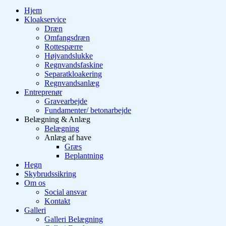
Hjem
Kloakservice
Dræn
Omfangsdræn
Rottespærre
Højvandslukke
Regnvandsfaskine
Separatkloakering
Regnvandsanlæg
Entreprenør
Gravearbejde
Fundamenter/ betonarbejde
Belægning & Anlæg
Belægning
Anlæg af have
Græs
Beplantning
Hegn
Skybrudssikring
Om os
Social ansvar
Kontakt
Galleri
Galleri Belægning