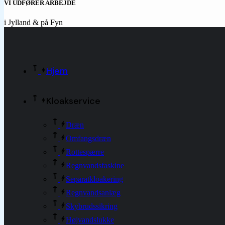
VI UDFØRER ARBEJDE
i Jylland & på Fyn
Hjem
Kloakservice
Dræn
Omfangsdræn
Rottespærre
Regnvandsfaskine
Separatkloakering
Regnvandsanlæg
Skybrudssikring
Højvandslukke