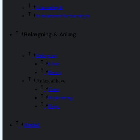
Gravearbejde
Fundamenter/ betonarbejde
Belægning & Anlæg
Belægning
Fliser
Beton
Anlæg af have
Græs
Beplantning
Hegn
Andet