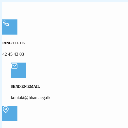
RING TIL OS
42 45 43 03
SEND EN EMAIL
kontakt@hbanlaeg.dk