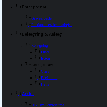
Entreprenør
Gravearbejde
Fundamenter/ betonarbejde
Belægning & Anlæg
Belægning
Fliser
Beton
Anlæg af have
Græs
Beplantning
Hegn
Andet
HB Thy Tømrerfirma