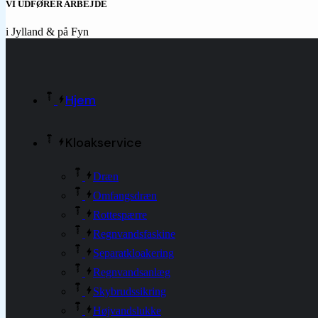
VI UDFØRER ARBEJDE
i Jylland & på Fyn
Hjem
Kloakservice
Dræn
Omfangsdræn
Rottespærre
Regnvandsfaskine
Separatkloakering
Regnvandsanlæg
Skybrudssikring
Højvandslukke