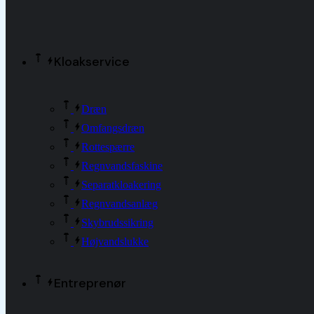
Kloakservice
Dræn
Omfangsdræn
Rottespærre
Regnvandsfaskine
Separatkloakering
Regnvandsanlæg
Skybrudssikring
Højvandslukke
Entreprenør