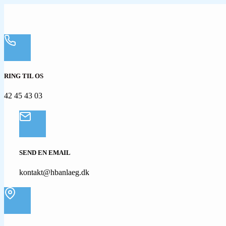
RING TIL OS
42 45 43 03
SEND EN EMAIL
kontakt@hbanlaeg.dk