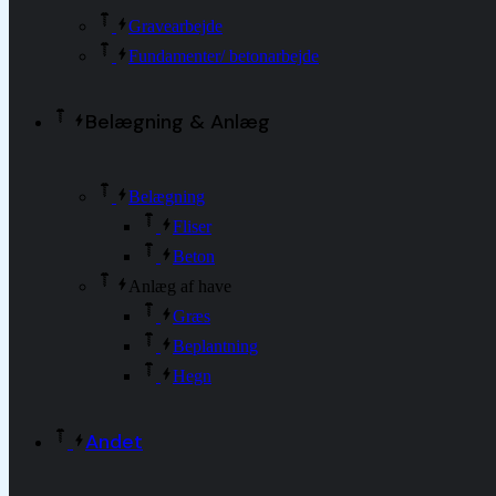
Gravearbejde
Fundamenter/ betonarbejde
Belægning & Anlæg
Belægning
Fliser
Beton
Anlæg af have
Græs
Beplantning
Hegn
Andet