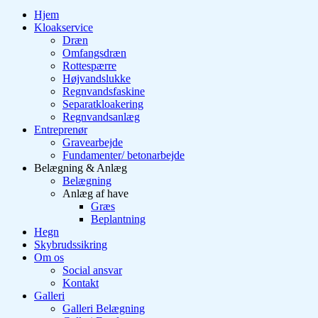
Hjem
Kloakservice
Dræn
Omfangsdræn
Rottespærre
Højvandslukke
Regnvandsfaskine
Separatkloakering
Regnvandsanlæg
Entreprenør
Gravearbejde
Fundamenter/ betonarbejde
Belægning & Anlæg
Belægning
Anlæg af have
Græs
Beplantning
Hegn
Skybrudssikring
Om os
Social ansvar
Kontakt
Galleri
Galleri Belægning