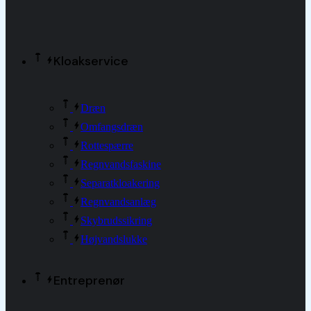
Kloakservice
Dræn
Omfangsdræn
Rottespærre
Regnvandsfaskine
Separatkloakering
Regnvandsanlæg
Skybrudssikring
Højvandslukke
Entreprenør