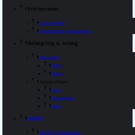
Entreprenør
Gravearbejde
Fundamenter/ betonarbejde
Belægning & Anlæg
Belægning
Fliser
Beton
Anlæg af have
Græs
Beplantning
Hegn
Andet
HB Thy Tømrerfirma