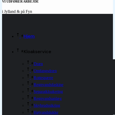
VI UDFØRER ARBEJDE
i Jylland & på Fyn
Hjem
Kloakservice
Dræn
Omfangsdræn
Rottespærre
Regnvandsfaskine
Separatkloakering
Regnvandsanlæg
Skybrudssikring
Højvandslukke