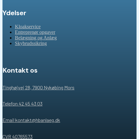
Ydelser
Kloakservice
Entreprenør opgaver
Belægning og Anlæg
Skybrudssikring
Kontakt os
Tinghøjvej 28, 7900 Nykøbing Mors
Telefon 42 45 43 03
Email kontakt@hbanlaeg.dk
CVR 40765573