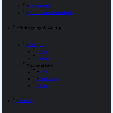
Gravearbejde
Fundamenter/ betonarbejde
Belægning & Anlæg
Belægning
Fliser
Beton
Anlæg af have
Græs
Beplantning
Hegn
Andet