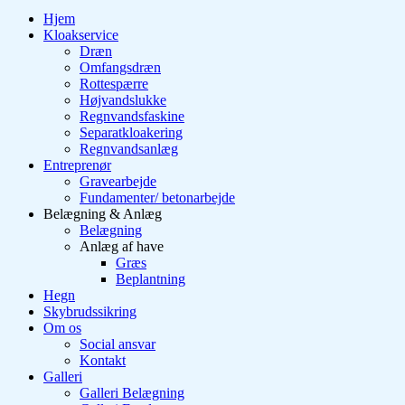
Hjem
Kloakservice
Dræn
Omfangsdræn
Rottespærre
Højvandslukke
Regnvandsfaskine
Separatkloakering
Regnvandsanlæg
Entreprenør
Gravearbejde
Fundamenter/ betonarbejde
Belægning & Anlæg
Belægning
Anlæg af have
Græs
Beplantning
Hegn
Skybrudssikring
Om os
Social ansvar
Kontakt
Galleri
Galleri Belægning