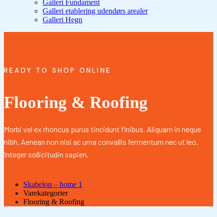
Galleri Fundament
Galleri etablering udendørs arealer
Galleri Hegn
READY TO SHOP ONLINE
Flooring & Roofing
Morbi vel ex rhoncus purus tincidunt finibus. Aliquam in neque
nibh. Aenean non nisi ac urna convallis fermentum nec ut leo.
Integer sollicitudin sapien.
Skabelon – home 1
Varekategorier
Flooring & Roofing