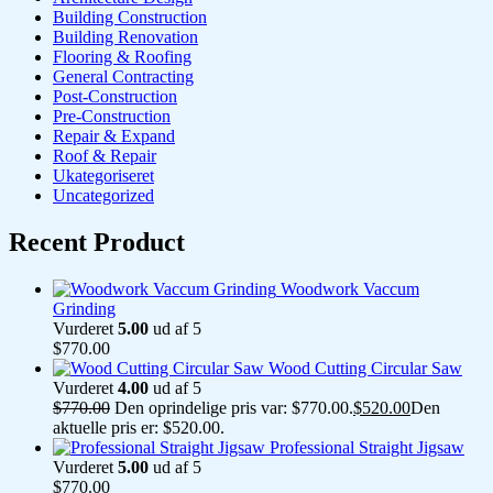
Building Construction
Building Renovation
Flooring & Roofing
General Contracting
Post-Construction
Pre-Construction
Repair & Expand
Roof & Repair
Ukategoriseret
Uncategorized
Recent Product
Woodwork Vaccum
Grinding
Vurderet
5.00
ud af 5
$
770.00
Wood Cutting Circular Saw
Vurderet
4.00
ud af 5
$
770.00
Den oprindelige pris var: $770.00.
$
520.00
Den
aktuelle pris er: $520.00.
Professional Straight Jigsaw
Vurderet
5.00
ud af 5
$
770.00