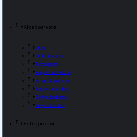
Kloakservice
Dræn
Omfangsdræn
Rottespærre
Regnvandsfaskine
Separatkloakering
Regnvandsanlæg
Skybrudssikring
Højvandslukke
Entreprenør