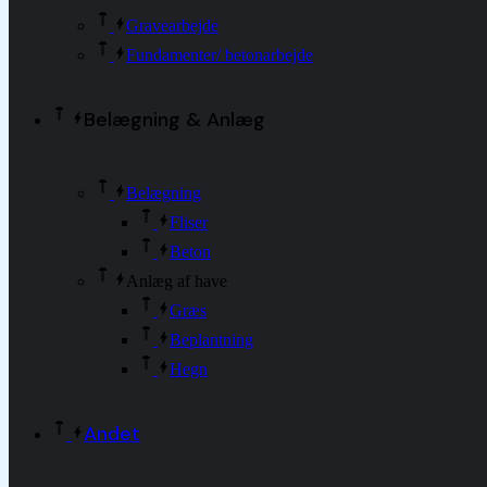
Gravearbejde
Fundamenter/ betonarbejde
Belægning & Anlæg
Belægning
Fliser
Beton
Anlæg af have
Græs
Beplantning
Hegn
Andet