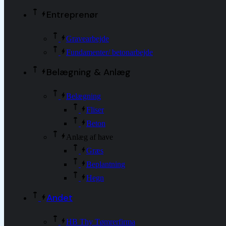
Entreprenør
Gravearbejde
Fundamenter/ betonarbejde
Belægning & Anlæg
Belægning
Fliser
Beton
Anlæg af have
Græs
Beplantning
Hegn
Andet
HB Thy Tømrerfirma