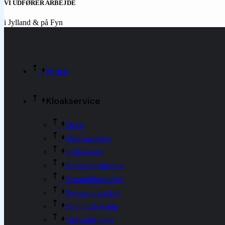
VI UDFØRER ARBEJDE
i Jylland & på Fyn
Hjem
Kloakservice
Dræn
Omfangsdræn
Rottespærre
Regnvandsfaskine
Separatkloakering
Regnvandsanlæg
Skybrudssikring
Højvandslukke