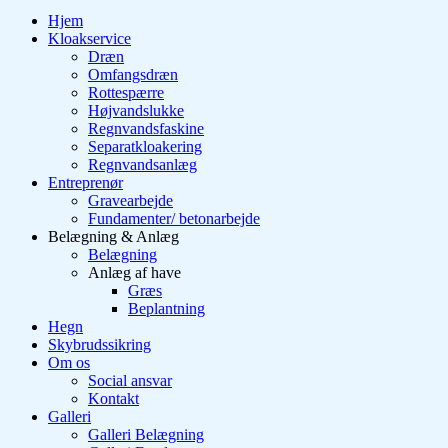
Hjem
Kloakservice
Dræn
Omfangsdræn
Rottespærre
Højvandslukke
Regnvandsfaskine
Separatkloakering
Regnvandsanlæg
Entreprenør
Gravearbejde
Fundamenter/ betonarbejde
Belægning & Anlæg
Belægning
Anlæg af have
Græs
Beplantning
Hegn
Skybrudssikring
Om os
Social ansvar
Kontakt
Galleri
Galleri Belægning